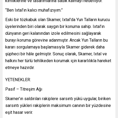
kimliklerine ve tasarımlarına sadık kalmayı hedefliyor.
“Ben Ixtal’ın kalıcı muhafızıyım.”
Eski bir tözkabuk olan Skarner, Ixtal’da Yun Talların kurucu
üyelerinden biri olarak saygın bir konuma sahip. Ixtal’ın
dünyanın geri kalanından izole edilmesini sağlayarak
burayı koruma görevine adanmıştır. Ancak Yun Talların bu
kararı sorgulamaya başlamasıyla Skarner giderek daha
şüpheci bir hâle gelmiştir. Sonuç olarak, Skarner, Ixtal ve
halkını her türlü tehlikeden korumak için kararlılıkla hareket
etmeye hazırdır.
YETENEKLER:
Pasif – Titreşim Ağı
Skarner’ın saldırıları rakiplere sarsıntı yükü uygular, biriken
sarsıntı yükleri rakiplerin maksimum canının bir yüzdesine
eşit hasar verir.