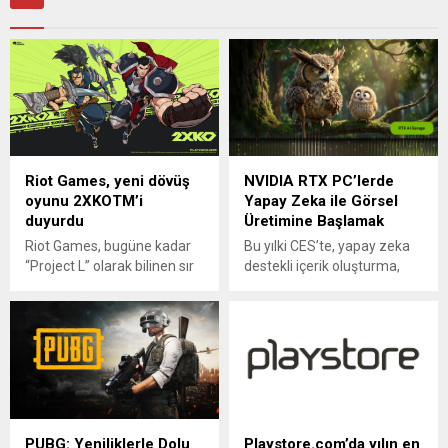
Riot Games, yeni dövüş
NVIDIA RTX PC’lerde
oyunu 2XKOTM’i
Yapay Zeka ile Görsel
duyurdu
Üretimine Başlamak
Riot Games, bugüne kadar
Bu yılki CES’te, yapay zeka
“Project L” olarak bilinen sır
destekli içerik oluşturma,
gibi gizlediği yeni oyununu
özellikle de kendi
duyurdu. . League of
bilgisayarlarında yerel olarak
Legends’in Runeterra
çalıştırabilecekleri araçlarla
dünyasında geçen yeni
görüntü ve video
dövüş oyunun adı, 2XKOTM
oluşturmayı günlük işlerine
olarak açıklandı. İkonik
dahil etmek için pratik yollar
şampiyonların yer aldığı
arayan birçok içerik
2XKOTM, benzersiz dövüş
oluşturucu için öncelikli ana
PUBG: Yeniliklerle Dolu
Playstore.com’da yılın en
mekanikleri, her yaştan
gündem maddesiydi. Bu