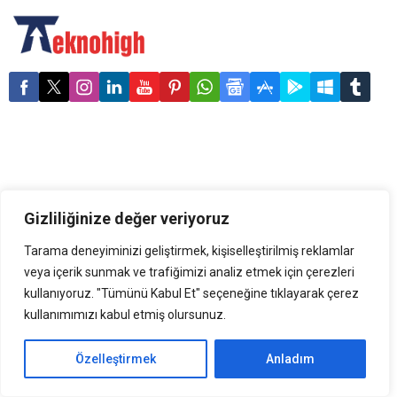
(aUSDT) duyurdu. Bu token,
Tether Gold (XAU₮)
tarafından destekleniyor ve
dijital ekonomide istikrarı
yeniden tanımlamak
amacıyla stabil bir hesap
biriminin gücünü altının
güvenilirliği ile birleştiriyor.
Alloy by Tether, “bağlı
varlıklar” olarak adlandırılan
yeni bir dijital varlık
kategorisi oluşturuyor....
Gizliliğinize değer veriyoruz
Tarama deneyiminizi geliştirmek, kişiselleştirilmiş reklamlar
veya içerik sunmak ve trafiğimizi analiz etmek için çerezleri
kullanıyoruz. "Tümünü Kabul Et" seçeneğine tıklayarak çerez
kullanımımızı kabul etmiş olursunuz.
Özelleştirmek
Anladım