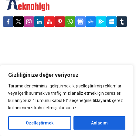
dostu özelliklerini sunmaya
devam ediyor. Teknik zorluk
risklerine karşı yenilikçi bir
strateji geliştiren Tether,
kullanıcıların varlıklarını 15
farklı blockchain arasından
seçim yaparak taşımasına
imkân tanıyor. Tether son
yıllarda attığı adımlarla
kullanım kolaylığı, güvenlik
ve erişilebilirlik özelliklerini
bir...
Gizliliğinize değer veriyoruz
Tarama deneyiminizi geliştirmek, kişiselleştirilmiş reklamlar
veya içerik sunmak ve trafiğimizi analiz etmek için çerezleri
kullanıyoruz. "Tümünü Kabul Et" seçeneğine tıklayarak çerez
kullanımımızı kabul etmiş olursunuz.
Özelleştirmek
Anladım