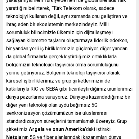
yaklaşımıyla hem Türkiye’de hem de global arenada fark
yarattığını belirterek, “Türk Telekom olarak, sadece
teknolojiyi kullanan değil, aynı zamanda onu geliştiren ve
ihraç eden bir ekosistemin merkezindeyiz.
Milli
sorumluluk
bilincimizle
ülkemiz için dijitalleşmeyi
sağlayan kilometre taşlarını oluşturmaya liderlik ederken,
bir yandan yerli iş birliklerimizle güçleniyor, diğer yandan
da global firmalarla gerçekleştirdiğimiz ortaklıklarla
bölgemizin teknolojici taşıyıcısı olma sorumluluğunu
yerine getiriyoruz. Bölgenin teknoloji taşıyıcısı olarak,
küresel iş birliklerimiz ve grup şirketlerimizin de
katkılarıyla RIC ve SEBA gibi ticarileştirdiğimiz ürünlerimizi
dünya pazarlarına sunuyoruz. Dünyaya kazandırdığımız bir
diğer yeni teknoloji olan uydu bağımsız 5G
senkronizasyon çözümümüzün ise uluslararası
standardizasyon süreçlerini tamamlamak üzereyiz. Grup
şirketimiz
Argela
ve
onun Amerika
’daki iştiraki
Netsia
‘nın 5G ve fiber alanlarındaki kazanımları dünya