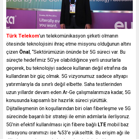
Türk Telekom
’un telekomünikasyon şirketi olmanın
ötesinde teknolojisini ihraç etme misyonu olduğunun altını
çizen
Önal
, “Sektörümüzün önünde bir 5G süreci var. Bu
süreçte hedefimiz 5G’ye olabildiğince yerli unsurlarla
geçerek, bu teknolojiyi sadece kullanan değil etrafına da
kullandıran bir güç olmak. 5G vizyonumuz sadece altyapı
yatırımlarıyla da sınırlı değil elbette. Saha testlerinden
uzun yıllardır devam eden Ar-Ge çalışmalarımıza kadar, 5G
konusunda kapsamlı bir hazırlık süreci yürüttük.
Dijitalleşmenin ön koşullarından biri olan fiberleşme ve 5G
sürecinde başarılı bir strateji ile emin adımlarla ilerliyoruz.
5G’nin efektif kullanılması için fibere bağlı
LTE
mobil baz
istasyonu oranımızı ise %53’e yükselttik. Bu erişim ağı ile