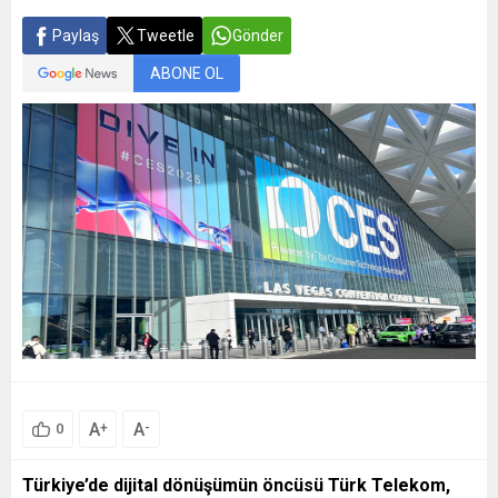
Paylaş
Tweetle
Gönder
ABONE OL
A
A
+
-
0
Türkiye’de dijital dönüşümün öncüsü Türk Telekom,