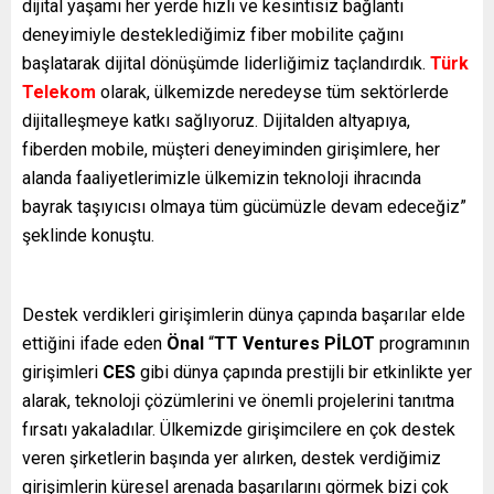
dijital yaşamı her yerde hızlı ve kesintisiz bağlantı
deneyimiyle desteklediğimiz fiber mobilite çağını
başlatarak dijital dönüşümde liderliğimiz taçlandırdık.
Türk
Telekom
olarak, ülkemizde neredeyse tüm sektörlerde
dijitalleşmeye katkı sağlıyoruz. Dijitalden altyapıya,
fiberden mobile, müşteri deneyiminden girişimlere, her
alanda faaliyetlerimizle ülkemizin teknoloji ihracında
bayrak taşıyıcısı olmaya tüm gücümüzle devam edeceğiz”
şeklinde konuştu.
Destek verdikleri girişimlerin dünya çapında başarılar elde
ettiğini ifade eden
Önal
“
TT Ventures PİLOT
programının
girişimleri
CES
gibi dünya çapında prestijli bir etkinlikte yer
alarak, teknoloji çözümlerini ve önemli projelerini tanıtma
fırsatı yakaladılar. Ülkemizde girişimcilere en çok destek
veren şirketlerin başında yer alırken, destek verdiğimiz
girişimlerin küresel arenada başarılarını görmek bizi çok